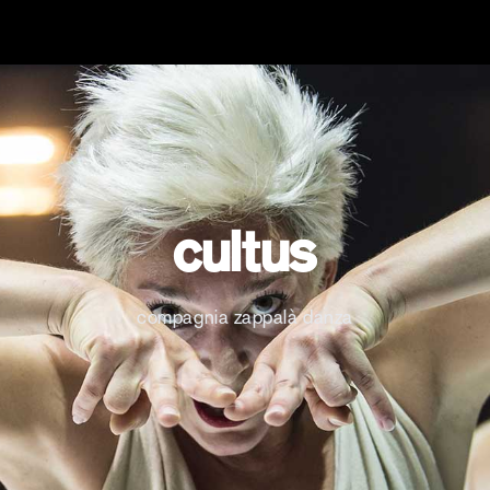
cultus
compagnia zappalà danza