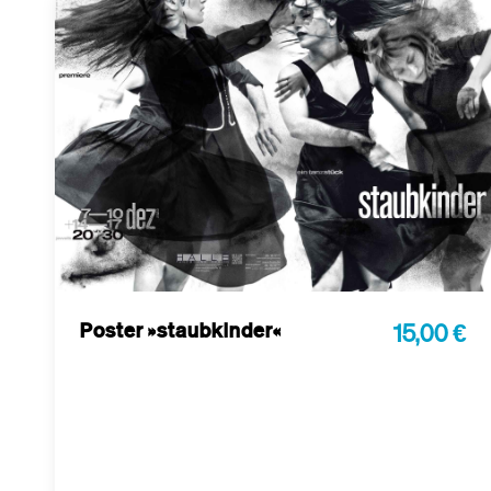
Poster »staubkinder«
15,00 €