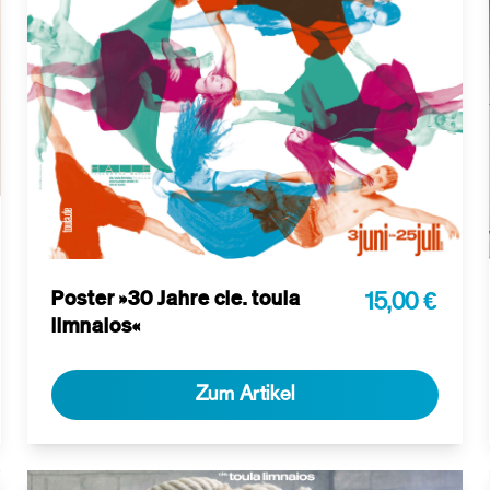
Poster »30 Jahre cie. toula
15,00 €
limnaios«
Zum Artikel