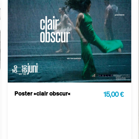
Poster »clair obscur«
15,00 €