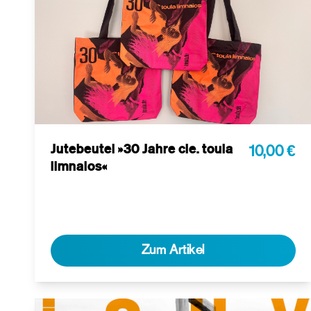
Jutebeutel »30 Jahre cie. toula
10,00 €
limnaios«
Zum Artikel