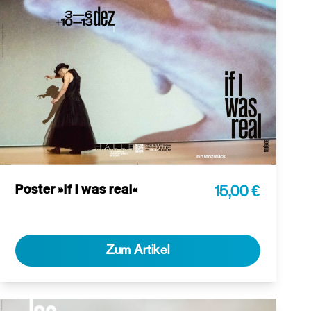
Poster »if I was real«
15,00 €
Zum Artikel