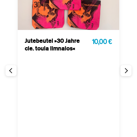
Jutebeutel »30 Jahre
10,00 €
cie. toula limnaios«
P
 €
t