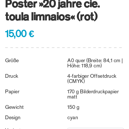
Poster »20 jahre cie.
toula limnaios« (rot)
15,00 €
Größe
A0 quer (Breite: 84,1 cm |
Höhe: 118,9 cm)
Druck
4-farbiger Offsetdruck
(CMYK)
Papier
170 g Bilderdruckpapier
matt
Gewicht
150 g
Design
cyan